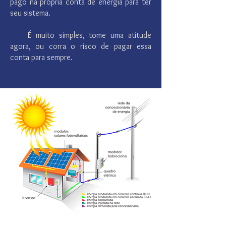
pago na própria conta de energia para ter
seu sistema.
É muito simples, tome uma atitude
agora, ou corra o risco de pagar essa
conta para sempre.